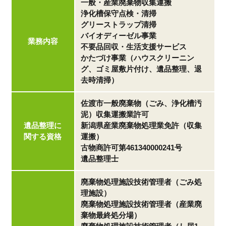
一般・産業廃棄物収集運搬
浄化槽保守点検・清掃
グリーストラップ清掃
バイオディーゼル事業
業務内容
不要品回収・生活支援サービス
かたづけ事業（ハウスクリーニン
グ、ゴミ屋敷片付け、遺品整理、退
去時清掃）
佐渡市一般廃棄物（ごみ、浄化槽汚
泥）収集運搬業許可
遺品整理に
新潟県産業廃棄物処理業免許（収集
関する資格
運搬）
古物商許可第461340000241号
遺品整理士
廃棄物処理施設技術管理者（ごみ処
理施設）
廃棄物処理施設技術管理者（産業廃
棄物最終処分場）