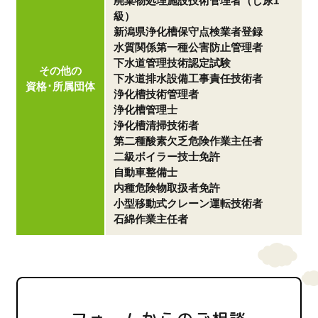
廃棄物処理施設技術管理者（し尿1
級）
新潟県浄化槽保守点検業者登録
水質関係第一種公害防止管理者
下水道管理技術認定試験
その他の
下水道排水設備工事責任技術者
資格･所属団体
浄化槽技術管理者
浄化槽管理士
浄化槽清掃技術者
第二種酸素欠乏危険作業主任者
二級ボイラー技士免許
自動車整備士
内種危険物取扱者免許
小型移動式クレーン運転技術者
石綿作業主任者