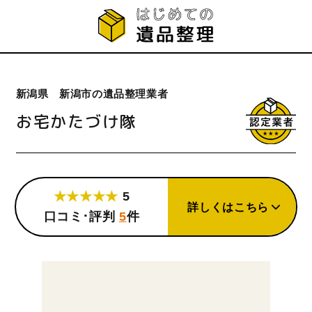
新潟県 新潟市の遺品整理業者
お宅かたづけ隊
★★★★★
5
詳しくはこちら
口コミ･評判
5
件