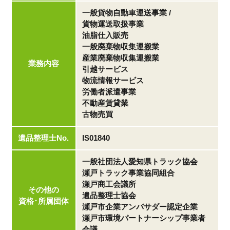
一般貨物自動車運送事業 /
貨物運送取扱事業
油脂仕入販売
一般廃棄物収集運搬業
産業廃棄物収集運搬業
業務内容
引越サービス
物流情報サービス
労働者派遣事業
不動産賃貸業
古物売買
遺品整理士No.
IS01840
一般社団法人愛知県トラック協会
瀬戸トラック事業協同組合
瀬戸商工会議所
その他の
遺品整理士協会
資格･所属団体
瀬戸市企業アンバサダー認定企業
瀬戸市環境パートナーシップ事業者
会議