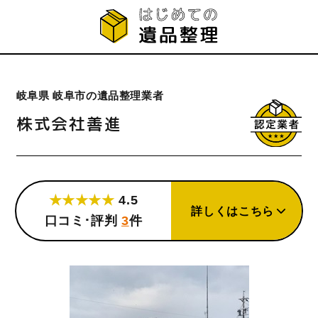
岐阜県 岐阜市の遺品整理業者
株式会社善進
★★★★★
4.5
詳しくはこちら
口コミ･評判
3
件