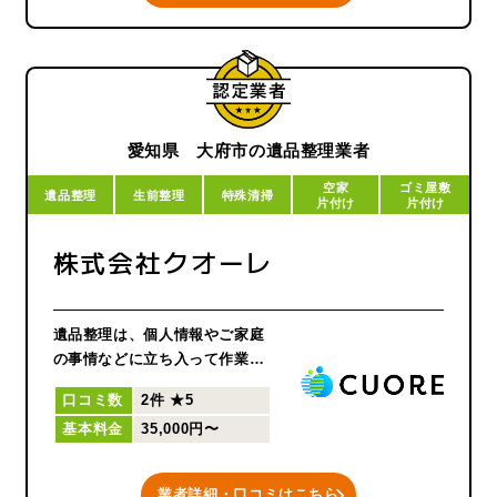
ります。
はじめての遺品整理でわからな
いことも多いかと思いますの
で、ゆっくりご相談をしながら
丁寧に作業を行わせていただき
ます。
愛知県 大府市の遺品整理業者
空家
ゴミ屋敷
遺品整理
生前整理
特殊清掃
片付け
片付け
株式会社クオーレ
遺品整理は、個人情報やご家庭
の事情などに立ち入って作業す
ることもあり、安心しておまか
口コミ数
2件
★5
せいただけるようスタッフ全員
基本料金
35,000円〜
が遺品整理士の資格をもってお
ります。
業者詳細・口コミはこちら