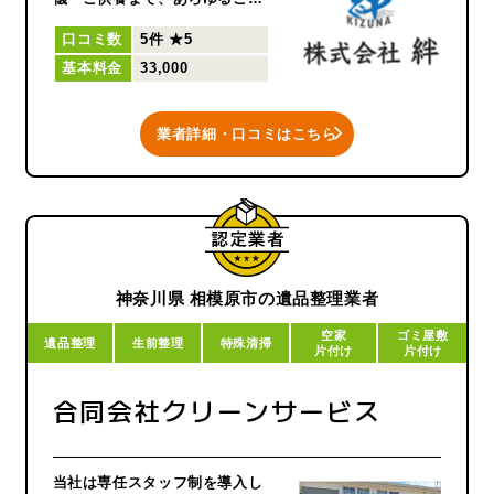
望にお応え致します。
口コミ数
5件
★5
基本料金
33,000
お客様に寄り添った最適なプラ
ンで、ご満足頂ける施工をご提
供致します。
業者詳細・口コミはこちら
遺品整理士認定協会に所属して
おり
遺品整理士が在籍しています。
神奈川県 相模原市の遺品整理業者
空家
ゴミ屋敷
遺品整理
生前整理
特殊清掃
片付け
片付け
合同会社クリーンサービス
当社は専任スタッフ制を導入し