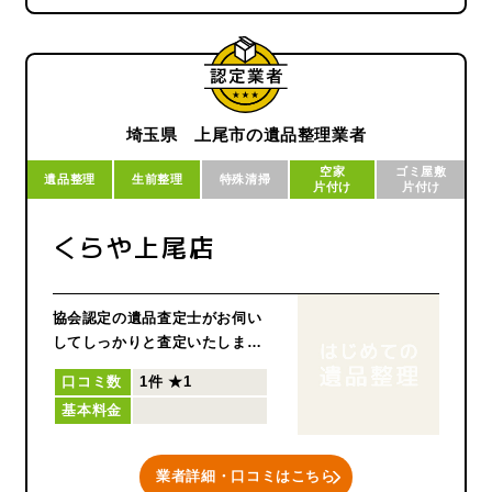
埼玉県 上尾市の遺品整理業者
空家
ゴミ屋敷
遺品整理
生前整理
特殊清掃
片付け
片付け
くらや上尾店
協会認定の遺品査定士がお伺い
してしっかりと査定いたしま
す。
口コミ数
1件
★1
遺品の整理・貴重品の捜索か
基本料金
ら、ご供養まで行わせていただ
きます。
「安心して頼める遺品整理」を
業者詳細・口コミはこちら
目指して日々業務にあたってお