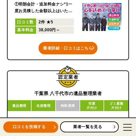
①明朗会計・追加料金ナシ*1一
度お見積した金額以上はいただ
きません！
口コミ数
2件
★5
②個人情報・秘密は厳守お客様
基本料金
38,000円～
の事情に柔軟に対応いたしま
す！
③必ず作業報告書を提出決し
業者詳細・口コミはこちら
て”やりっ放し”にはいたしませ
ん！
④万全のアフターフォロー*2万
一作業終了後に不備が生じても
即対応！
*1お見積時から現場状態の変化
や、お客様からの追加のご要望
千葉県 八千代市の遺品整理業者
があった場合は再見積となりま
空家
ゴミ屋敷
す。
遺品整理
生前整理
特殊清掃
片付け
片付け
*2弊社の過失により生じた作業
場の不備に限ります。
もったいないリサイクルバンク
業者一覧を見る
口コミを投稿する