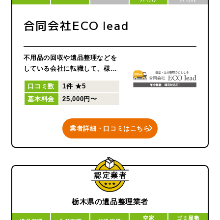
合同会社ECO lead
不用品の回収や遺品整理などを
している会社に転職して、様々
なノウハウを身につけました。
口コミ数
1件
★5
それから自分自身のやり方をお
基本料金
25,000円〜
客様に提供することで、もっと
喜んでもらえるのではないかと
思いエコリードを設立しまし
業者詳細・口コミはこちら
た。 昔からかなりのポジティブ
精神を持っていて、「何かが起
こっても何とかなる」「できな
いことはない」 「やってみて駄
目であれば次の手段を考えよ
う」という考えから、遺品整理
を通して少しでもご依頼者様の
栃木県の遺品整理業者
助けになれるよう サービス面・
空家
ゴミ屋敷
価格面で私たちは常に努力をし