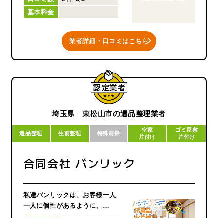
ちろんですが、管理会社、行
基本料金
政、大手企業様からのご契約も
多く頂いております。信頼され
る企業パートナーとしてタッグ
業者詳細・口コミはこちら
を組みながら、皆さまの住環境
改善のお手伝いをしておりま
す。
埼玉県 東松山市の遺品整理業者
空家
ゴミ屋敷
遺品整理
生前整理
特殊清掃
片付け
片付け
合同会社 バンリック
私達バンリックは、お客様一人
一人に個性があるように、
お客様ごとに出来るサービスも