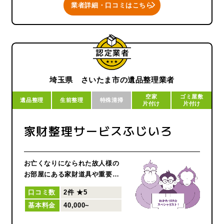
業者詳細・口コミはこちら
埼玉県 さいたま市の遺品整理業者
空家
ゴミ屋敷
遺品整理
生前整理
特殊清掃
片付け
片付け
家財整理サービスふじいろ
お亡くなりになられた故人様の
お部屋にある家財道具や重要書
類などの遺品を整理、処分する
口コミ数
2件
★5
ことを遺品整理と言います。 家
基本料金
40,000~
財道具や生活用品の仕分け、廃
棄物の分別、貴重品の捜索、供