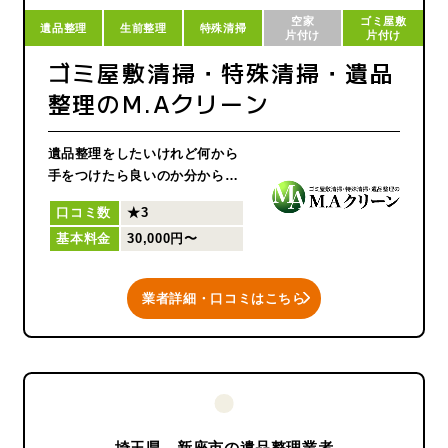
空家
ゴミ屋敷
遺品整理
生前整理
特殊清掃
片付け
片付け
ゴミ屋敷清掃・特殊清掃・遺品
整理のM.Aクリーン
遺品整理をしたいけれど何から
⼿をつけたら良いのか分からな
い。
口コミ数
★3
私たち遺品整理のプロが、お亡
基本料金
30,000円〜
くなりになられた方がご使用さ
れていた品々を心を込めて丁寧
に整理致します。
業者詳細・口コミはこちら
いかにご遺族様の気持ちに寄り
添った遺品整理が出来るかを常
に考えております。
見当たらない物なども、ご要望
があれば出来る限り捜索させて
頂きます。
（貴重品,遺品捜索など出来る限