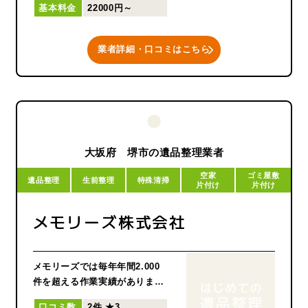
基本料金
22000円～
お客様ご負担のさらなる軽減コ
ミュニケーション重視でお客様
お一人お一人に合ったサービス
業者詳細・口コミはこちら
のご提案私どもは、常にお客様
の目線で作業することを心がけ
ております。
大坂府 堺市の遺品整理業者
空家
ゴミ屋敷
遺品整理
生前整理
特殊清掃
片付け
片付け
メモリーズ株式会社
メモリーズでは毎年年間2.000
件を超える作業実績がありま
す。個人の方からのご依頼はも
口コミ数
2件
★3