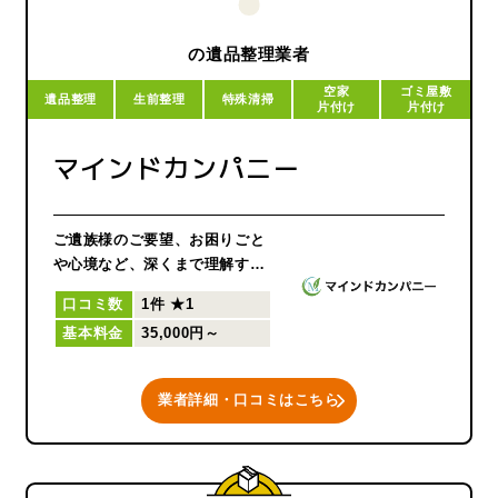
はとても悲しい事です。
そのような事実は無いにして
の遺品整理業者
も、低価格を提示して厳しい受
空家
ゴミ屋敷
注をした為作業がおろそかにな
遺品整理
生前整理
特殊清掃
片付け
片付け
り、
結果ご依頼者様より価格以外で
マインドカンパニー
ご満足を得られないようであれ
ば、遺品整理の仕事とは言えま
せん。
ご遺族様のご要望、お困りごと
遺品整理士認定協会に所属して
や心境など、深くまで理解する
おり、遺品整理士が在籍してい
為にお見積もりの際には時間を
ます。
口コミ数
1件
★1
かけてヒアリングを行っていま
基本料金
35,000円～
す。
十人十色というように、一件と
して同じ遺品整理の内容となる
業者詳細・口コミはこちら
事はありません。
十分にご要望やお気持ちを理解
した上で、最も適正な金額をご
提示致します。