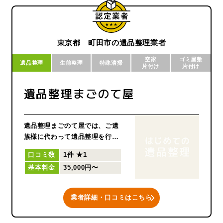
ます。また、家財整理の段階か
ら生前整理を始めておくことを
推奨します。身体が元気で正確
な判断ができるうちに自らの財
東京都 町田市の遺品整理業者
産管理を整理しておくことで、
空家
ゴミ屋敷
遺族間のトラブル勃発を防ぎま
遺品整理
生前整理
特殊清掃
片付け
片付け
す。不動産や土地売買・遺言書
の作成方法などのご相談も伺っ
遺品整理まごのて屋
ておりますので、併せてご利用
ください。そして、長期間放置
されている空き家の解体も行い
遺品整理まごのて屋では、ご遺
ます。放置すると、無駄な固定
族様に代わって遺品整理を行っ
資産税の支払いや近隣トラブル
ております。
の原因になります。さらに、買
口コミ数
1件
★1
い物依存症・認知能力の低下・
基本料金
35,000円〜
ご依頼者様の様々な状況に応じ
物を捨てられない性格など、ゴ
て、少しでもご負担にならない
ミ屋敷と化した自宅に溢れた
ように、出来る限りのサービス
品々の不用品回収や特殊清掃に
業者詳細・口コミはこちら
をご提案いたします。
も対応しています。