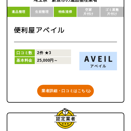
埼玉県 新座市の遺品整理業者
界まで捜索し高い確率で発見し
空家
ゴミ屋敷
ております）
遺品整理
生前整理
特殊清掃
片付け
片付け
不要なものがございましたら処
分し、お部屋を綺麗に整理整頓
便利屋アベイル
致します。
尚、遠方の方以外、基本的にご
依頼者様には任意となります
が、お立会いをされる事もお勧
口コミ数
2件
★3
めしております。
基本料金
25,000円～
M.Aクリーンでは遺品整理から
お買取りの品があれば、全体費
用を安価に抑えることも可能で
ございます。
お焚き上げも可能でございま
業者詳細・口コミはこちら
す。（証明書発行可能）
少しでもご遺族様のご負担軽減
になれるよう努めさせて頂きま
す。
お悩みの際は、是非ご相談くだ
さい。必ずご依頼者様のお役に