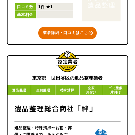
のサービスをご提供します。
口コミ数
1件
★1
お急ぎの方、何をしていいかわ
基本料金
からない方、人手が足りなくて
お困りの方、どなたもお気軽に
ご相談ください。
業者詳細・口コミはこちら
東京都 世田谷区の遺品整理業者
空家
ゴミ屋敷
遺品整理
生前整理
特殊清掃
片付け
片付け
遺品整理総合商社「絆」
遺品整理・特殊清掃〜お墓・葬
儀・ご供養まで、あらゆるご要