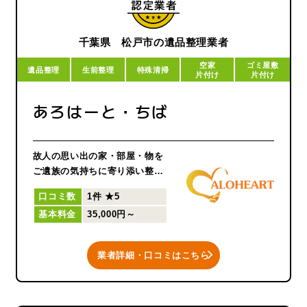
千葉県 松戸市の遺品整理業者
空家
ゴミ屋敷
遺品整理
生前整理
特殊清掃
片付け
片付け
あろはーと・ちば
故人の思い出の家・部屋・物を
ご遺族の気持ちに寄り添い整理
します。
口コミ数
1件
★5
ゴミ屋敷、孤独死されたお部屋
基本料金
35,000円～
などは
特殊な清掃技術で迅速・確実に
現状復帰させます。
業者詳細・口コミはこちら
お元気なうちに
暮らしの環境を整える生前整理
も承ります。