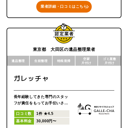
養、形見分け配送などがありま
業者詳細・口コミはこちら
す。
弊社は一般財団法人遺品整理認
定協会より優良事業所の認定を
受けています。遺品整理の取り
扱い手順や関連法規の知識を正
しく身につけた遺品整理士がお
手伝いいたします。
東京都 大田区の遺品整理業者
空家
ゴミ屋敷
遺品整理
生前整理
特殊清掃
片付け
片付け
ガレッチャ
長年経験してきた専門のスタッ
フが責任をもってお手伝いさせ
ていただきます！
口コミ数
1件
★4.5
基本料金
30,000円〜
お客様満足度100％を目指して