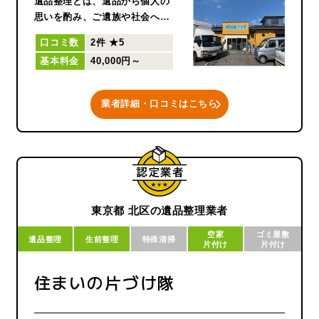
遺品整理とは、遺品から個人の
思いを酌み、ご遺族や社会へ橋
渡しをするため、遺品ひとつひ
口コミ数
2件
★5
とつに気持ちを込めて送り出す
基本料金
40,000円～
「供養」そのものだと考えてい
ます。
業者詳細・口コミはこちら
東京都 北区の遺品整理業者
空家
ゴミ屋敷
遺品整理
生前整理
特殊清掃
片付け
片付け
住まいの片づけ隊