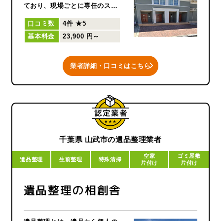
ており、現場ごとに専任のスタ
ッフを配置し、お見積りから作
口コミ数
4件
★5
業完了まで責任を持って作業し
基本料金
23,900 円～
ております。
遺品整理や生前整理はもちろん
ですが、ゴミ屋敷・特殊清掃の
業者詳細・口コミはこちら
現場でも女性スタッフを専任ス
タッフとしてお見積りも実際の
作業も実施していますので、ご
遠慮なくお伝え下さい。
『お客様を家族のように想い、
なんでも話せる相談相手になろ
う！』を心掛けて活動させてい
千葉県 山武市の遺品整理業者
ただいております。
空家
ゴミ屋敷
遺品整理
生前整理
特殊清掃
片付け
片付け
遺品整理の相創舎