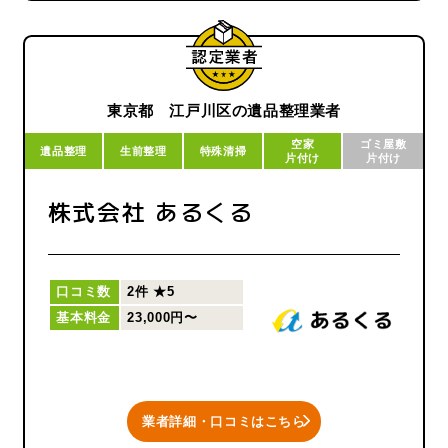
東京都 江戸川区の遺品整理業者
空家
ゴミ屋敷
遺品整理
生前整理
特殊清掃
片付け
片付け
株式会社 あるくる
口コミ数
2件
★5
基本料金
23,000円〜
業者詳細・口コミはこちら