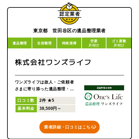
遺品整理の整理をどうすれば良
いか悩んでいる場合にも、ぜひ
お電話にてご相談くださいま
せ。
東京都 世田谷区の遺品整理業者
ご遺族様や関係者様、故人様の
空家
ゴミ屋敷
想いに寄り添い、親身になって
遺品整理
生前整理
特殊清掃
片付け
片付け
ご提案いたします。
株式会社ワンズライフ
突然のご依頼でもすぐに対応い
たします。
ワンズライフは故人・ご依頼者
さまに寄り添った遺品整理・生
前整理のみを行っております。
口コミ数
2件
★5
また、ご近所になるべく目立た
基本料金
38,500円～
ないようにというご遺族の気持
ちを尊重します。
その上で以下をお約束し、安心
業者詳細・口コミはこちら
していただける整理を行うこと
を誓います。