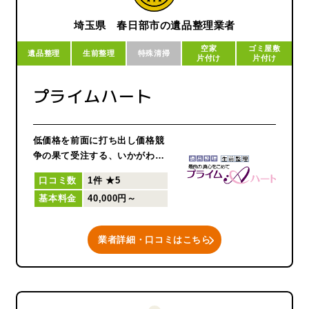
このようなやり方では、見積も
り担当者からの又聞きとなり、
埼玉県 春日部市の遺品整理業者
お客さまから承った内容の伝達
空家
ゴミ屋敷
ミスが生じ「取っておく物が無
遺品整理
生前整理
特殊清掃
片付け
片付け
くなっている」などの、一番多
いトラブルの原因になっていま
プライムハート
す。
このような不手際が起こらず、
そしてお客さまにもご迷惑をお
低価格を前面に打ち出し価格競
掛けしない！そのために、代表
争の果て受注する、いかがわし
の並木が先頭に立ち全ての工程
い業者が問題となっておりま
の作業を進めさせていただきま
口コミ数
1件
★5
す。
す！
基本料金
40,000円～
価格面を前面に出し、安さを訴
遺品整理士認定協会に所属して
えた結果、
おり、遺品整理士が在籍してい
回収したご遺品を不法に投棄し
ます。
業者詳細・口コミはこちら
たり、強引にご遺品を低価格で
買取りし高価格で再販し利益を
得るなど、
まさに社会問題になっている業
界不信の一社として疑われるの