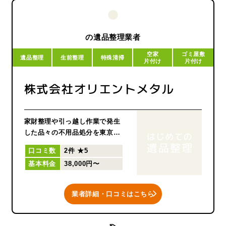
千葉県松戸市を中心に
茨城県、東京都、埼玉県など関
東全域で
無料お見積りいたします。
の遺品整理業者
空家
ゴミ屋敷
遺品整理
生前整理
特殊清掃
片付け
片付け
株式会社オリエントメタル
家財整理や引っ越し作業で発生
した品々の不用品処分を東京で
行っています。自治体では引き
口コミ数
2件
★5
取りができない冷蔵庫・エアコ
基本料金
38,000円〜
ン・テレビなどの大型家電に加
え、タンスや勉強机など一人で
は持ち運びが難しい備品も安全
業者詳細・口コミはこちら
に運び出します。運搬から不用
品処分まで一括で対応すること
で、お客様の作業負担を軽減し