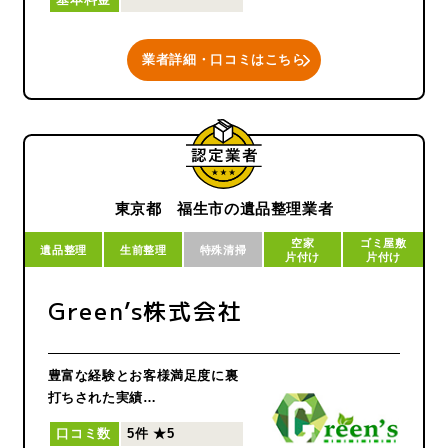
基本料金
では残された遺品を処分するだ
けではなく、遺品を整理したり
ご供養することによってご遺族
業者詳細・口コミはこちら
様が前を向けるように、心を込
めて遺品整理のお手伝いをさせ
て頂きます。
また、故人様のお宅のご近所様
にもご迷惑をかけないよう、ご
対応させていただきます。
東京都 福生市の遺品整理業者
空家
ゴミ屋敷
遺品整理
生前整理
特殊清掃
片付け
片付け
Green’s株式会社
豊富な経験とお客様満足度に裏
打ちされた実績
少数精鋭で迅速な対応も自慢の
口コミ数
5件
★5
一つ明朗会計と買い取りによる