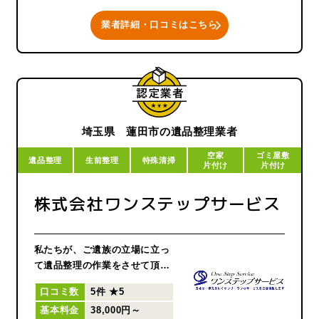
たくさんのお客様にご利用頂い
ております！
業者詳細・口コミはこちら
どんな些細なお悩みでもお気軽
にご相談、お問合せ下さい
埼玉県 蓮田市の遺品整理業者
空家
ゴミ屋敷
遺品整理
生前整理
特殊清掃
片付け
片付け
株式会社ワンステップサービス
私たちが、ご遺族の立場に立っ
て遺品整理の作業をさせて頂く
ことにより、心から「ありがと
口コミ数
5件
★5
う」と仰って頂けるよう、事業
基本料金
38,000円～
所スタッフ一同、誠心誠意で取