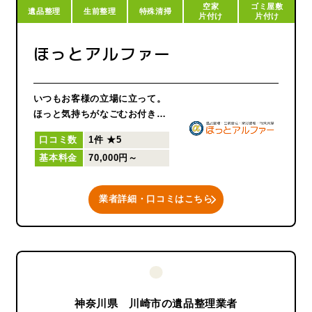
空家
ゴミ屋敷
遺品整理
生前整理
特殊清掃
片付け
片付け
ほっとアルファー
いつもお客様の立場に立って。
ほっと気持ちがなごむお付き合
いを。私たちは遺品整理を通じ
口コミ数
1件
★5
てお客様のお気持ちに、そっと
基本料金
70,000円～
寄り添っていきます。
業者詳細・口コミはこちら
神奈川県 川崎市の遺品整理業者